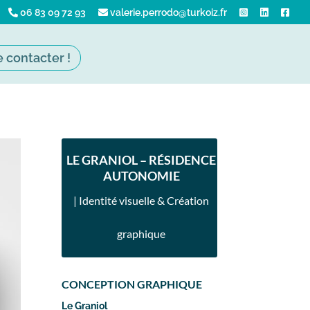
06 83 09 72 93
valerie.perrodo@turkoiz.fr
 contacter !
LE GRANIOL – RÉSIDENCE
AUTONOMIE
| Identité visuelle & Création
graphique
CONCEPTION GRAPHIQUE
Le Graniol